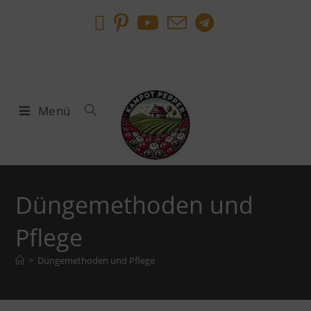
Menü
Düngemethoden und
Pflege
>
Düngemethoden und Pflege