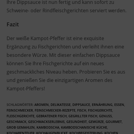
Ihre Dippsauce ist nun fertig und kann sofort zu
Schweine- oder Rindfleischgerichten serviert werden.
Fazit
Der weiße Kampot-Pfeffer ist eine exquisite
Ergänzung zu Fischgerichten und verleiht ihnen eine
besondere Würze. Mit dieser einfachen Dippsauce
können Sie Ihre Fischgerichte auf ein neues
geschmackliches Niveau heben. Probieren Sie es aus
und genießen Sie die einzigartigen Aromen des
Kampot-Pfeffers!
SCHLAGWÖRTER
:
AROMEN
,
DELIKATESSE
,
DIPPSAUCE
,
ERNÄHRUNG
,
ESSEN
,
FEINSCHMECKER
,
FEINSCHMECKER-REZEPTE
,
FISCH
,
FISCHGERICHTE
,
FLEISCHGERICHTE
,
GEBRATENER FISCH
,
GEGRILLTER FISCH
,
GENUSS
,
GESCHMACK
,
GESCHMACKSERLEBNIS
,
GESUNDHEIT
,
GEWÜRZE
,
GOURMET
,
GROB GEMAHLEN
,
KAMBODSCHA
,
KAMBODSCHANISCHE KÜCHE
,
KOCHABENTEUER
,
KOCHAUGENBLICKE
,
KOCHBEGEISTERUNG
,
KOCHEN
,