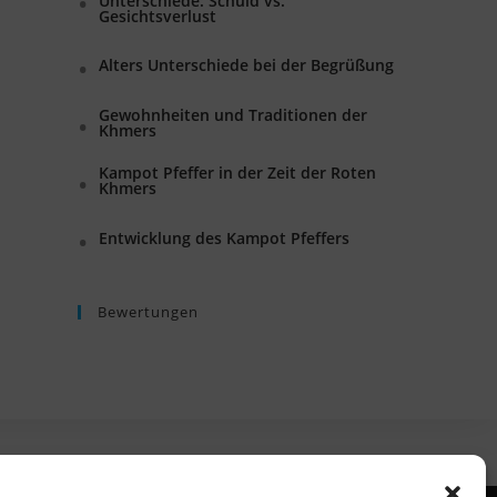
Unterschiede: Schuld vs.
Gesichtsverlust
Alters Unterschiede bei der Begrüßung
Gewohnheiten und Traditionen der
Khmers
Kampot Pfeffer in der Zeit der Roten
Khmers
Entwicklung des Kampot Pfeffers
Bewertungen