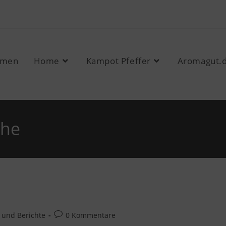
mmen
Home
Kampot Pfeffer
Aromagut.
che
 und Berichte
0 Kommentare