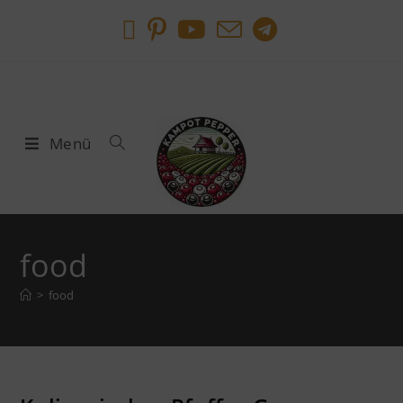
Menü
food
>
food