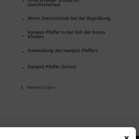
Unterschiede: Schuld vs.
Gesichtsverlust
Alters Unterschiede bei der Begrüßung
Kampot Pfeffer in der Zeit der Roten
Khmers
Entwicklung des Kampot Pfeffers
Kampot Pfeffer Genuss
Bewertungen