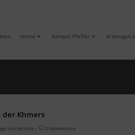
mmen
Home
Kampot Pfeffer
Aromagut.
n der Khmers
äge und Berichte
0 Kommentare