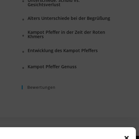
Unterschiede: Schuld vs.
Gesichtsverlust
Alters Unterschiede bei der Begrüßung
Kampot Pfeffer in der Zeit der Roten
Khmers
Entwicklung des Kampot Pfeffers
Kampot Pfeffer Genuss
Bewertungen