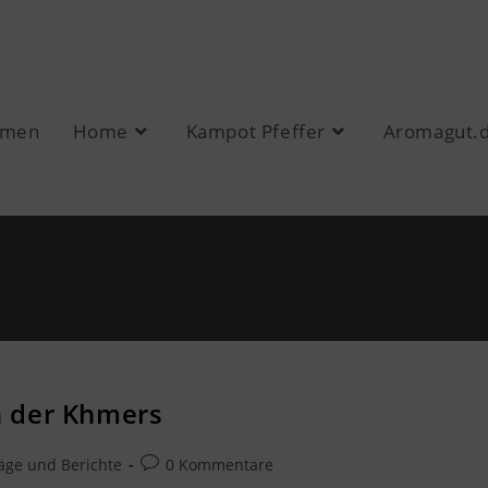
mmen
Home
Kampot Pfeffer
Aromagut.
n der Khmers
äge und Berichte
0 Kommentare